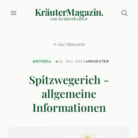
KräuterMagazin.
von Kräuterkontor
Zur Übersicht
•
•
AKTUELL
22. JULI 2013
KRAEUTER
Spitzwegerich -
allgemeine
Informationen